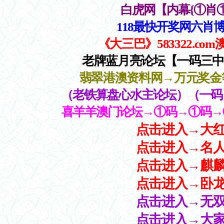
白虎网【内幕{①肖
118最快开奖网六肖
《大三巴》583322.
老牌蓝月亮论坛【一码三中
翡翠港澳资料网→万元奖金
（老铁算盘心水主论坛）（一码
喜羊羊澳门论坛→①码→①码→
点击进入→大
点击进入→名
点击进入→麒
点击进入→卧
点击进入→无
点击进入→大