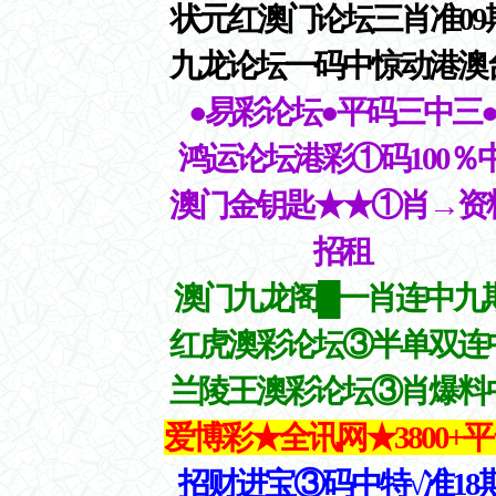
状元红澳门论坛三肖准09
九龙论坛一码中惊动港澳
●易彩论坛●平码三中三
鸿运论坛港彩①码100％
澳门金钥匙★★①肖→资
招租
澳门九龙阁█一肖连中九
红虎澳彩论坛③半单双连
兰陵王澳彩论坛③肖爆料
爱博彩★全讯网★3800+
招财进宝③码中特√准18